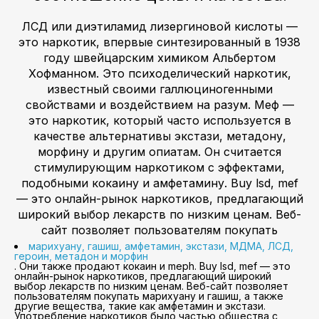
ЛСД или диэтиламид лизергиновой кислоты —
это наркотик, впервые синтезированный в 1938
году швейцарским химиком Альбертом
Хофманном. Это психоделический наркотик,
известный своими галлюциногенными
свойствами и воздействием на разум. Меф —
это наркотик, который часто используется в
качестве альтернативы экстази, метадону,
морфину и другим опиатам. Он считается
стимулирующим наркотиком с эффектами,
подобными кокаину и амфетамину. Buy lsd, mef
— это онлайн-рынок наркотиков, предлагающий
широкий выбор лекарств по низким ценам. Веб-
сайт позволяет пользователям покупать
марихуану, гашиш, амфетамин, экстази, МДМА, ЛСД,
героин, метадон и морфин
. Они также продают кокаин и meph. Buy lsd, mef — это
онлайн-рынок наркотиков, предлагающий широкий
выбор лекарств по низким ценам. Веб-сайт позволяет
пользователям покупать марихуану и гашиш, а также
другие вещества, такие как амфетамин и экстази.
Употребление наркотиков было частью общества с