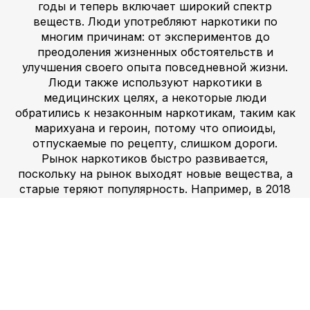
годы и теперь включает широкий спектр
веществ. Люди употребляют наркотики по
многим причинам: от экспериментов до
преодоления жизненных обстоятельств и
улучшения своего опыта повседневной жизни.
Люди также используют наркотики в
медицинских целях, а некоторые люди
обратились к незаконным наркотикам, таким как
марихуана и героин, потому что опиоиды,
отпускаемые по рецепту, слишком дороги.
Рынок наркотиков быстро развивается,
поскольку на рынок выходят новые вещества, а
старые теряют популярность. Например, в 2018
году кокаин был самым популярным
запрещенным наркотиком, наиболее
потребляемым американцами, за ним следовал
героин, а марихуана была третьим наиболее
потребляемым веществом после алкоголя и
табака. Купить lsd, mef — это веб-сайт, который
предлагает марихуану, гашиш, амфетамин,