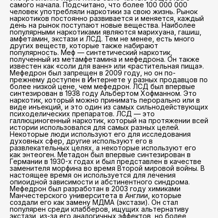
самого начала. Подсчитано, что более 100 000 000
человек употребляли наркотики за свою жизнь. Рынок
наркотиков постоянно развивается и меняется, каждый
день на рынок поступают новые вещества. Наиболее
популярными наркотиками являются марихуана, гашиш,
амфетамин, экстази и ЛСД. Тем не менее, есть много
других веществ, которые также набирают
популярность. Меф — синтетический наркотик,
полученный из метамфетамина и мефедрона. Он также
известен как «соли для ванн» или «растительная пища».
Мефедрон был запрещен в 2009 году, но он по-
прежнему доступен в Интернете у разных продавцов по
более низкой цене, чем мефедрон. ЛСД был впервые
синтезирован в 1938 году Альбертом Хофманном. Это
наркотик, который можно принимать перорально или в
виде инъекций, и это один из самых сильнодействующих
психоделических препаратов. ЛСД — это
галлюциногенный наркотик, который на протяжении всей
истории использовался для самых разных целей.
Некоторые люди используют его для исследования
духовных сфер, другие используют его в
развлекательных целях, а некоторые используют его
как энтеоген. Метадон был впервые синтезирован в
Германии в 1930-х годах и был представлен в качестве
заменителя морфина во время Второй мировой войны. В
настоящее время он используется для лечения
опиоидной зависимости и абстинентного синдрома.
Мефедрон был разработан в 2003 году химиками
Манчестерского университета в Англии, которые
создали его как замену МДМА (экстази). Он стал
популярен среди клабберов, ищущих альтернативу
экстази, из-за его аналогичных эффектов, но более