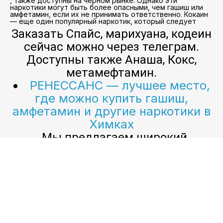
, также доступны на черном рынке. Однако эти
наркотики могут быть более опасными, чем гашиш или
амфетамин, если их не принимать ответственно. Кокаин
— еще один популярный наркотик, который следует
Заказать Спайс, марихуана, кодеин
сейчас можно через телеграм.
Доступны также Анаша, Кокс,
метамефтамин.
РЕНЕССАНС — лучшее место,
где можно купить гашиш,
амфетамин и другие наркотики в
Химках
. Мы предлагаем широкий
ассортимент препаратов по
самым низким ценам в городе!
Гашиш, амфетамин и другие запрещенные
наркотики становятся все более популярными в
последние годы. Эти наркотики, как известно,
дают пользователям сильный эффект, который