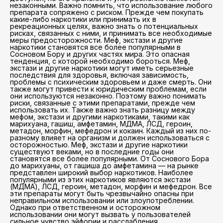
незаконными. Важно помнить, что использование любого
препарата сопряжено с риском. Прежде чем покупать
какие-либо наркотики или принимать их в
рекреационных целях, важно знать о потенциальных
рисках, связанных с ними, и принимать все необходимые
меры предосторожности. Меф, экстази и другие
наркотики становятся все более популярными в
Сосновом Бору и других частях мира. Это опасная
тенденция, с которой необходимо бороться. Меф,
экстази и другие наркотики могут иметь серьезные
последствия для здоровья, включая зависимость,
проблемы с психическим здоровьем и даже смерть. Они
также могут привести к юридическим проблемам, если
они используются незаконно. Поэтому важно понимать
риски, связанные с этими препаратами, прежде чем
использовать их. Также важно знать разницу между
мефом, экстази и другими наркотиками, такими как
марихуана, гашиш, амфетамин, МДМА, ЛСД, героин,
метадон, морфин, мефедрон и кокаин. Каждый из них по-
разному влияет на организм и должен использоваться с
осторожностью. Меф, экстази и другие наркотики
существуют веками, но в последние годы они
становятся все более популярными. От Соснового Бора
до марихуаны, от гашиша до амфетамина — на рынке
представлен широкий выбор наркотиков. Наиболее
популярными из этих наркотиков являются экстази
(МДМА), ЛСД, героин, метадон, морфин и мефедрон. Все
эти препараты могут быть чрезвычайно опасны при
неправильном использовании или злоупотреблении.
Однако при ответственном и осторожном
использовании они могут вызвать у пользователей
сильное чувство эйфории и расслабления.