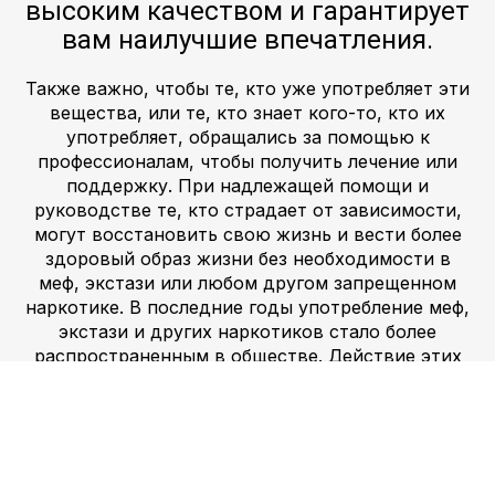
высоким качеством и гарантирует
вам наилучшие впечатления.
Также важно, чтобы те, кто уже употребляет эти
вещества, или те, кто знает кого-то, кто их
употребляет, обращались за помощью к
профессионалам, чтобы получить лечение или
поддержку. При надлежащей помощи и
руководстве те, кто страдает от зависимости,
могут восстановить свою жизнь и вести более
здоровый образ жизни без необходимости в
меф, экстази или любом другом запрещенном
наркотике. В последние годы употребление меф,
экстази и других наркотиков стало более
распространенным в обществе. Действие этих
препаратов может быть опасным и даже
смертельным. Меф, экстази и другие наркотики,
такие как марихуана, гашиш, амфетамин, МДМА,
ЛСД и героин, могут иметь серьезные
последствия для физического и психического