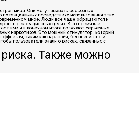
стран мира. Они могут вызвать серьезные
о потенциальных последствиях использования этих
 современном мире. Люди все чаще обращаются к
дрон, в рекреационных целях. В то время как
яют ими и в конечном итоге получают серьезные
азных наркотиков. Это мощный стимулятор, который
эффектам, таким как паранойя, беспокойство и
тобы пользователи знали о рисках, связанных с
з риска. Также можно
сте с РЕННЕСАНС и
 наркотикам самого
е
ф, экстази и другие
гарантируя, что они