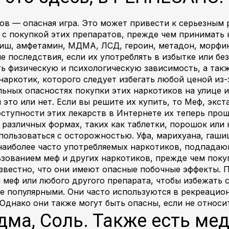
ков — опасная игра. Это может привести к серьезным 
 с покупкой этих препаратов, прежде чем принимать к
ашиш, амфетамин, МДМА, ЛСД, героин, метадон, морфи
е последствия, если их употреблять в избытке или б
ть физическую и психологическую зависимость, а так
наркотик, которого следует избегать любой ценой из-
льных опасностях покупки этих наркотиков на улице и
это или нет. Если вы решите их купить, то Меф, экста
тупности этих лекарств в Интернете их теперь проще
 различных формах, таких как таблетки, порошок или 
пользоваться с осторожностью. Уфа, марихуана, гаши
наиболее часто употребляемых наркотиков, подпадаю
ьзованием меф и других наркотиков, прежде чем поку
известно, что они имеют опасные побочные эффекты.
еф или любого другого препарата, чтобы избежать с
ее популярными. Они часто используются в рекреаци
Однако они также могут быть опасны, если не относи
ма, Соль. Также есть мед