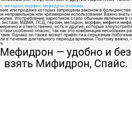
н, метадон, морфин, мефедрон и кокаин
ение или продажа которых запрещены законом в большинстве 
ри неправильном или чрезмерном использовании. Важно знать 
окупке. Употребление наркотиков стало обычным явлением в
, экстази, МДМА, ЛСД, героин, метадон, морфин, мефин и мефе
меренно и ответственно, есть и другие, которые злоупотребл
стази особенно опасно, так как это комбинация нескольких р
твия. Однако он также может привести к серьезным побочным 
ли в течение длительного периода времени. Поэтому важно, ч
ь.
 Мефидрон — удобно и бе
взять Мифидрон, Спайс.
ебя мир наркотиков вме
 меф, экстази и другим
высокого качества в Уф
 всем нашим клиентам ме
амого высокого качества, 