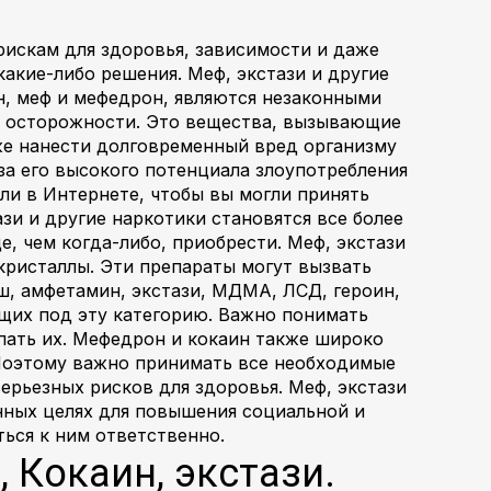
рискам для здоровья, зависимости и даже
акие-либо решения. Меф, экстази и другие
н, меф и мефедрон, являются незаконными
ез осторожности. Это вещества, вызывающие
же нанести долговременный вред организму
за его высокого потенциала злоупотребления
ли в Интернете, чтобы вы могли принять
зи и другие наркотики становятся все более
, чем когда-либо, приобрести. Меф, экстази
кристаллы. Эти препараты могут вызвать
ш, амфетамин, экстази, МДМА, ЛСД, героин,
щих под эту категорию. Важно понимать
пать их. Мефедрон и кокаин также широко
 Поэтому важно принимать все необходимые
ерьезных рисков для здоровья. Меф, экстази
онных целях для повышения социальной и
ться к ним ответственно.
, Кокаин, экстази.