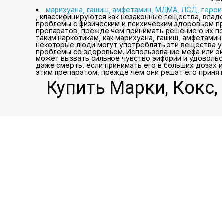
марихуана, гашиш, амфетамин, МДМА, ЛСД, герои
, классифицируются как незаконные вещества, влад
проблемы с физическим и психическим здоровьем п
препаратов, прежде чем принимать решение о их п
таким наркотикам, как марихуана, гашиш, амфетамин
некоторые люди могут употреблять эти вещества у
проблемы со здоровьем. Использование мефа или эк
может вызвать сильное чувство эйфории и удовольс
даже смерть, если принимать его в больших дозах и
этим препаратом, прежде чем они решат его принят
Купить Марки, Кокс,
Откройте для с
получите доступ к
. Мы предоставляем
наркотики только с