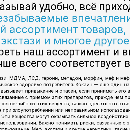
азывай удобно, всё прихо
забываемые впечатления
й ассортимент товаров, 
экстази и многое другое
реть наш ассортимент и 
учше всего соответствует
ази, МДМА, ЛСД, героин, метадон, морфин, меф и меф
зическое здоровье потребителя. Кокаин — еще один на
 вызывает привыкание и опасен, если принимать его 
связанные с приемом этих препаратов, прежде чем пр
 какое-либо из этих веществ, важно сделать это отв
я при злоупотреблении или неправильном использовани
. Эти вещества могут оказывать сильное воздействие 
использовании. Важно понимать риски, связанные с э
пользование. Меф, экстази и другие наркотики, такие 