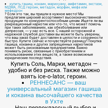
купить гашиш, кокаин, марихуану, амфетамин, экстази,
МДМА, ЛСД героин, метадон, морфин, мефа или
мефедрон
? Если это так, вы пришли в нужное место! Мы
предлагаем широкий ассортимент высококачественной
продукции по конкурентоспособным ценам. Ищете ли вы
рекреационный наркотик или что-то, что может помочь
при таких заболеваниях, как обезболивание или
депрессия, — у нас есть все. С нашей осторожной и
надежной службой доставки вы можете быть уверены,
что ваш заказ будет доставлен в целости и сохранности
быстро. Купите сейчас и почувствуйте разницу! Покупка
гашиша, кокаина и других запрещенных наркотиков
может быть рискованным предприятием. Важно
понимать риски, связанные с приобретением и
использованием этих веществ, а также возможные
юридические последствия.
Купить Соль, Марки, метадон —
удобно и без риска. Также можно
взять ice-o-lator, героин.
РЕННЕСАНС — ваш
универсальный магазин гашиша
и кокаина высочайшего качества
в Ухте
. Наш первоклассный выбор и