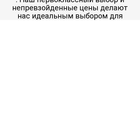
непревзойденные цены делают
нас идеальным выбором для
ваших потребностей в лекарствах.
Наиболее распространенными наркотиками на
рынке являются марихуана, гашиш, амфетамин,
экстази, МДМА (экстази), ЛСД (кислота), героин,
метадон, морфин (опиат), меф (метамфетамин),
мефедрон (аналог мефедрона) и кокаин. Каждое
из этих веществ имеет свои уникальные
свойства и воздействие на пользователя.
Покупка любого из этих препаратов без знания
их эффектов может подвергнуть вас риску
проблем со здоровьем или даже проблем с
законом. Важно помнить, что покупка любого
нелегального наркотика является незаконной в
большинстве стран мира. Если вас поймают на
покупке или хранении одного из этих веществ,
вы можете столкнуться с серьезными