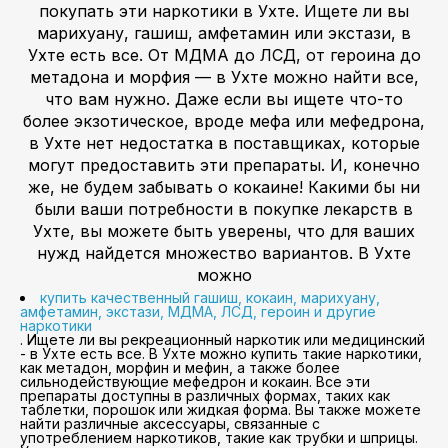
покупать эти наркотики в Ухте. Ищете ли вы
марихуану, гашиш, амфетамин или экстази, в
Ухте есть все. От МДМА до ЛСД, от героина до
метадона и морфия — в Ухте можно найти все,
что вам нужно. Даже если вы ищете что-то
более экзотическое, вроде мефа или мефедрона,
в Ухте нет недостатка в поставщиках, которые
могут предоставить эти препараты. И, конечно
же, не будем забывать о кокаине! Какими бы ни
были ваши потребности в покупке лекарств в
Ухте, вы можете быть уверены, что для ваших
нужд найдется множество вариантов. В Ухте
можно
купить качественный гашиш, кокаин, марихуану,
амфетамин, экстази, МДМА, ЛСД, героин и другие
наркотики
. Ищете ли вы рекреационный наркотик или медицинский
- в Ухте есть все. В Ухте можно купить такие наркотики,
как метадон, морфин и мефин, а также более
сильнодействующие мефедрон и кокаин. Все эти
препараты доступны в различных формах, таких как
таблетки, порошок или жидкая форма. Вы также можете
найти различные аксессуары, связанные с
употреблением наркотиков, такие как трубки и шприцы.