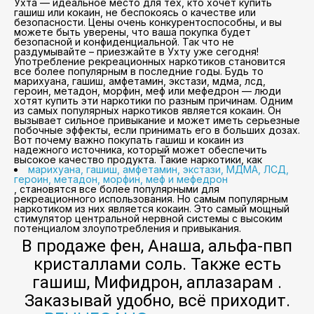
Ухта — идеальное место для тех, кто хочет купить
гашиш или кокаин, не беспокоясь о качестве или
безопасности. Цены очень конкурентоспособны, и вы
можете быть уверены, что ваша покупка будет
безопасной и конфиденциальной. Так что не
раздумывайте – приезжайте в Ухту уже сегодня!
Употребление рекреационных наркотиков становится
все более популярным в последние годы. Будь то
марихуана, гашиш, амфетамин, экстази, мдма, лсд,
героин, метадон, морфин, меф или мефедрон — люди
хотят купить эти наркотики по разным причинам. Одним
из самых популярных наркотиков является кокаин. Он
вызывает сильное привыкание и может иметь серьезные
побочные эффекты, если принимать его в больших дозах.
Вот почему важно покупать гашиш и кокаин из
надежного источника, который может обеспечить
высокое качество продукта. Такие наркотики, как
марихуана, гашиш, амфетамин, экстази, МДМА, ЛСД,
героин, метадон, морфин, меф и мефедрон
, становятся все более популярными для
рекреационного использования. Но самым популярным
наркотиком из них является кокаин. Это самый мощный
стимулятор центральной нервной системы с высоким
потенциалом злоупотребления и привыкания.
В продаже фен, Анаша, альфа-пвп
кристаллами соль. Также есть
гашиш, Мифидрон, аплазарам .
Заказывай удобно, всё приходит.