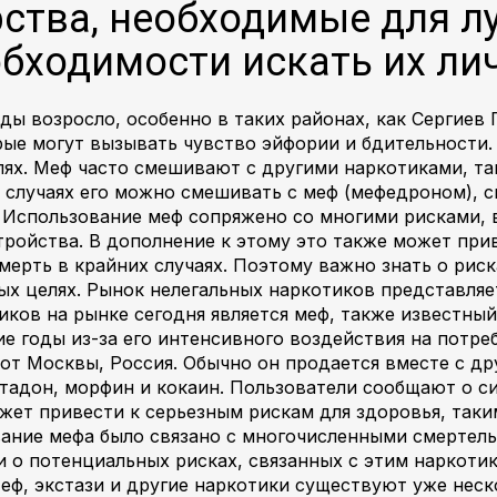
рства, необходимые для л
бходимости искать их ли
оды возросло, особенно в таких районах, как Сергие
е могут вызывать чувство эйфории и бдительности. 
лях. Меф часто смешивают с другими наркотиками, та
х случаях его можно смешивать с меф (мефедроном),
. Использование меф сопряжено со многими рисками,
тройства. В дополнение к этому это также может при
мерть в крайних случаях. Поэтому важно знать о риск
ных целях. Рынок нелегальных наркотиков представля
ков на рынке сегодня является меф, также известный
ие годы из-за его интенсивного воздействия на потре
от Москвы, Россия. Обычно он продается вместе с др
тадон, морфин и кокаин. Пользователи сообщают о си
жет привести к серьезным рискам для здоровья, таким
вание мефа было связано с многочисленными смертель
и о потенциальных рисках, связанных с этим наркотик
еф, экстази и другие наркотики существуют уже неск