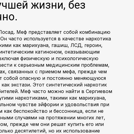
учшей жизни, без
чно.
в Посад. Меф представляет собой комбинацию
Он часто используется в качестве наркотика
кими как марихуана, гашиш, ЛСД, героин,
 синтетическим катиноном, оказывающим
 включая физическую и психологическую
вести к серьезным медицинским проблемам,
ах, связанных с приемом мефа, прежде чем
ет собой опасную и постоянно меняющуюся
 как экстази. Этот синтетический наркотик
бителей. Меф часто можно найти в Сергиевом
угими наркотиками, такими как марихуана,
льном чувстве эйфории и удовольствия при
 как беспокойство и бессонница, если не
ными случаями на протяжении многих лет,
ом, прежде чем они решат купить его или
олько десятилетий, но их использование