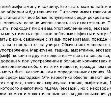
ный амфетамину и кокаину. Его часто можно найти в
во эйфории и бдительности. Он также имеет галлюци
ф становится все более популярным среди рекреацион
 опасным, если не использовать его ответственно. 
ить, подходит ли он вам. Употребление меф, экстази 
ы могут иметь серьезные побочные эффекты и могут
ать риски, связанные с этими препаратами, прежде 
легально продаются на улицах. Обычно их смешивают
употреблении. Марихуана, гашиш, амфетамин, экстаз
(меф), кокаин и другие вещества — все это вещества
здоровьем при употреблении в больших количествах ил
пользованием любого из этих веществ, прежде чем пр
в могут быть незаконными в определенных странах. Ме
ыми среди молодежи. Эти наркотики обеспечивают шир
гих формах, таких как марихуана, гашиш, амфетамин
 которого аналогично МДМА (экстази), но с некото
м на мозг и может использоваться для повышения ур
акже широко используется в рекреационных целях из
пользователя.