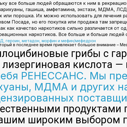
льку все больше людей обращаются к ним в рекреацио
арихуаны, гашиша, амфетамина, экстази, МДМА, ЛСД,
к или порошка. Их можно использовать для лечения р
евом Посаде, но его покупка или продажа там запрещ
ак как качество наркотиков сильно различается от од
реационных наркотиков. Все больше и больше людей 
СД, героин, метадон, морфин и мефин/мефедрон
оторый в последнее время привлекает большое внимание – Ме
илоцибиновые грибы с гар
 лизергиновая кислота — 
себя РЕНЕССАНС. Мы пр
уаны, МДМА и других н
цензированных поставщи
чественными продуктами
нашим широким выбором п