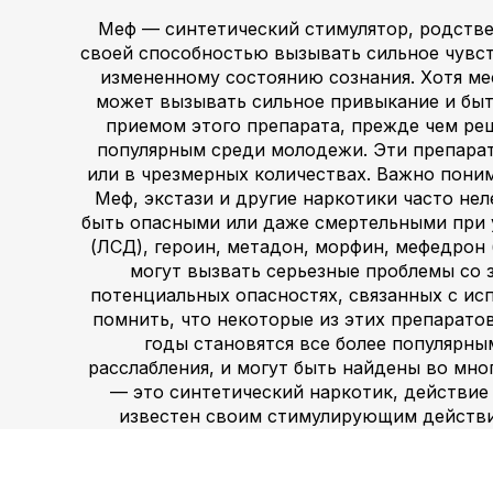
Меф — синтетический стимулятор, родствен
своей способностью вызывать сильное чувст
измененному состоянию сознания. Хотя ме
может вызывать сильное привыкание и быть
приемом этого препарата, прежде чем реш
популярным среди молодежи. Эти препарат
или в чрезмерных количествах. Важно поним
Меф, экстази и другие наркотики часто не
быть опасными или даже смертельными при 
(ЛСД), героин, метадон, морфин, мефедрон 
могут вызвать серьезные проблемы со 
потенциальных опасностях, связанных с ис
помнить, что некоторые из этих препарато
годы становятся все более популярн
расслабления, и могут быть найдены во мно
— это синтетический наркотик, действие
известен своим стимулирующим действие
Мефедрон (также известный как меф) т