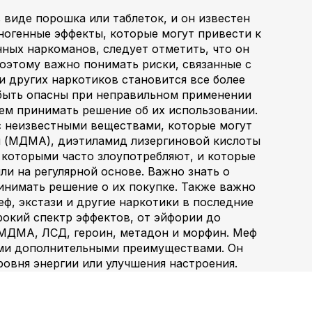
 виде порошка или таблеток, и он известен
ногенные эффекты, которые могут привести к
ных наркоманов, следует отметить, что он
Поэтому важно понимать риски, связанные с
и других наркотиков становится все более
 быть опасны при неправильном применении
чем принимать решение об их использовании.
 с неизвестными веществами, которые могут
и (МДМА), диэтиламид лизергиновой кислоты
, которыми часто злоупотребляют, и которые
и на регулярной основе. Важно знать о
инимать решение о их покупке. Также важно
ф, экстази и другие наркотики в последние
окий спектр эффектов, от эйфории до
, МДМА, ЛСД, героин, метадон и морфин. Меф
рыми дополнительными преимуществами. Он
овня энергии или улучшения настроения.
-за его стимулирующего воздействия на