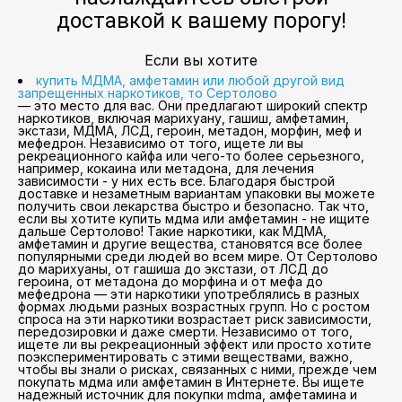
доставкой к вашему порогу!
Если вы хотите
купить МДМА, амфетамин или любой другой вид
запрещенных наркотиков, то Сертолово
— это место для вас. Они предлагают широкий спектр
наркотиков, включая марихуану, гашиш, амфетамин,
экстази, МДМА, ЛСД, героин, метадон, морфин, меф и
мефедрон. Независимо от того, ищете ли вы
рекреационного кайфа или чего-то более серьезного,
например, кокаина или метадона, для лечения
зависимости - у них есть все. Благодаря быстрой
доставке и незаметным вариантам упаковки вы можете
получить свои лекарства быстро и безопасно. Так что,
если вы хотите купить мдма или амфетамин - не ищите
дальше Сертолово! Такие наркотики, как МДМА,
амфетамин и другие вещества, становятся все более
популярными среди людей во всем мире. От Сертолово
до марихуаны, от гашиша до экстази, от ЛСД до
героина, от метадона до морфина и от мефа до
мефедрона — эти наркотики употреблялись в разных
формах людьми разных возрастных групп. Но с ростом
спроса на эти наркотики возрастает риск зависимости,
передозировки и даже смерти. Независимо от того,
ищете ли вы рекреационный эффект или просто хотите
поэкспериментировать с этими веществами, важно,
чтобы вы знали о рисках, связанных с ними, прежде чем
покупать мдма или амфетамин в Интернете. Вы ищете
надежный источник для покупки mdma, амфетамина и