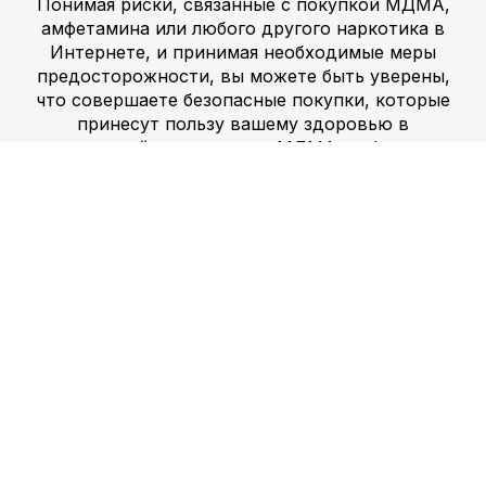
Понимая риски, связанные с покупкой МДМА,
амфетамина или любого другого наркотика в
Интернете, и принимая необходимые меры
предосторожности, вы можете быть уверены,
что совершаете безопасные покупки, которые
принесут пользу вашему здоровью в
долгосрочной перспективе. МДМА, амфетамин и
другие наркотики существуют уже несколько
десятилетий. Они часто используются в
рекреационных целях, чтобы вызвать чувство
эйфории и расслабления. Однако употребление
этих препаратов может привести к серьезным
рискам для здоровья, таким как зависимость,
проблемы с психическим здоровьем и даже
смерть. По этой причине важно быть
информированным о потенциальных рисках,
связанных с покупкой МДМА или амфетамина.
Также важно знать о различных видах
марихуаны, гашиша, экстази, ЛСД, героина, метадона,
морфина, мефа или мефедрона
, которые могут быть доступны на рынке. Кроме того,
важно понимать, как кокаин может повлиять на ваше