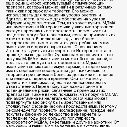
еще один широко используемый стимулирующий
препарат, который можно найти в различных формах,
таких как порошок или таблетки. Его можно
использовать для повышения уровня энергии и
бдительности, а также для обеспечения чувства
эйфории и удовольствия. Тем, кто хочет купить МДМА
или амфетамин в Интернете или у уличных торговцев,
следует проявлять осторожность, поскольку эти
вещества могут быть опасными, если не принимать их
ответственно. В последние годы все более
распространенным становится употребление мдма,
амфетамина и других наркотиков. С появлением
Интернета купить эти лекарства в Интернете стало
проще, чем когда-либо. Однако важно понимать, что
покупка МДМА и амфетамина может быть опасной, и
делать это следует с осторожностью. Мдма и
амфетамин являются стимуляторами, которые могут
иметь серьезные последствия для психического
здоровья при приеме в больших дозах или в течение
длительного периода времени. Они также могут
привести к зависимости, если их не использовать
ответственно. Перед покупкой важно понимать
потенциальные риски, связанные с приемом этих
препаратов. Также важно понимать, что покупка МДМА
или амфетамина из нелегального источника может
подвергнуть вас риску быть арестованным или
столкнуться с юридическими последствиями. Поэтому
рекомендуется провести исследование, прежде чем
покупать какое-либо лекарство в Интернете. В
последние годы все большую популярность
приобретают МДМА, амфетамин и другие наркотики. От
марихуаны и гашиша до амфетамина и экстази люди