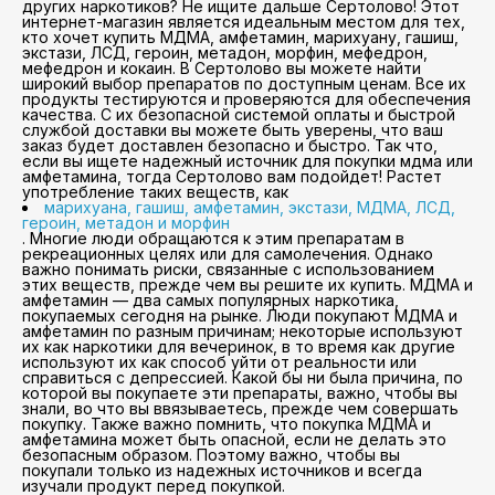
других наркотиков? Не ищите дальше Сертолово! Этот
интернет-магазин является идеальным местом для тех,
кто хочет купить МДМА, амфетамин, марихуану, гашиш,
экстази, ЛСД, героин, метадон, морфин, мефедрон,
мефедрон и кокаин. В Сертолово вы можете найти
широкий выбор препаратов по доступным ценам. Все их
продукты тестируются и проверяются для обеспечения
качества. С их безопасной системой оплаты и быстрой
службой доставки вы можете быть уверены, что ваш
заказ будет доставлен безопасно и быстро. Так что,
если вы ищете надежный источник для покупки мдма или
амфетамина, тогда Сертолово вам подойдет! Растет
употребление таких веществ, как
марихуана, гашиш, амфетамин, экстази, МДМА, ЛСД,
героин, метадон и морфин
. Многие люди обращаются к этим препаратам в
рекреационных целях или для самолечения. Однако
важно понимать риски, связанные с использованием
этих веществ, прежде чем вы решите их купить. МДМА и
амфетамин — два самых популярных наркотика,
покупаемых сегодня на рынке. Люди покупают МДМА и
амфетамин по разным причинам; некоторые используют
их как наркотики для вечеринок, в то время как другие
используют их как способ уйти от реальности или
справиться с депрессией. Какой бы ни была причина, по
которой вы покупаете эти препараты, важно, чтобы вы
знали, во что вы ввязываетесь, прежде чем совершать
покупку. Также важно помнить, что покупка МДМА и
амфетамина может быть опасной, если не делать это
безопасным образом. Поэтому важно, чтобы вы
покупали только из надежных источников и всегда
изучали продукт перед покупкой.